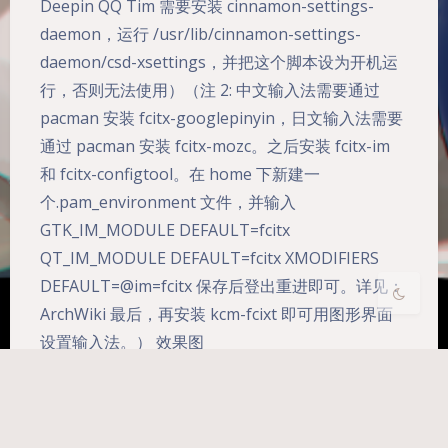
Deepin QQ Tim 需要安装 cinnamon-settings-
daemon，运行 /usr/lib/cinnamon-settings-
Dark Mode
daemon/csd-xsettings，并把这个脚本设为开机运
行，否则无法使用）（注 2: 中文输入法需要通过
Sans Serif
Serif
pacman 安装 fcitx-googlepinyin，日文输入法需要
通过 pacman 安装 fcitx-mozc。之后安装 fcitx-im
Small
Large
和 fcitx-configtool。在 home 下新建一
Disa
Suns
Brigh
Greys
个.pam_environment 文件，并输入
bled
et
tless
cale
GTK_IM_MODULE DEFAULT=fcitx
QT_IM_MODULE DEFAULT=fcitx XMODIFIERS
DEFAULT=@im=fcitx 保存后登出重进即可。详见：
ArchWiki 最后，再安装 kcm-fcixt 即可用图形界面
设置输入法。） 效果图
Linux